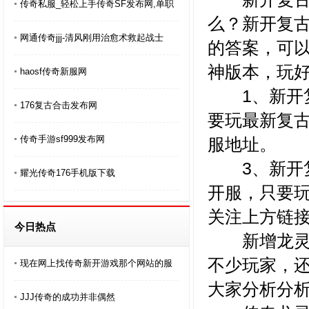
传奇私服_轻松上手传奇SF发布网,单职
么？新开复
网通传奇jjj-清风刚用治愈术救起战士
的答案，可以
神版本，玩
haosf传奇新服网
1、新开复古
176复古合击发布网
要玩最新复
传奇手游sf999发布网
服地址。
3、新开复
耀光传奇176手机版下载
开服，只要
关注上方链
今日热点
新增龙灵系
不少玩家，
现在网上找传奇新开游戏那个网站的服
大家分析分
JJJ传奇的成功并非偶然