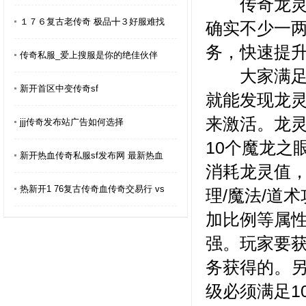
传奇龙灵系
１７６复古老传奇 极品╋３好服难找
确实不少一
务，快速提
传奇私服_爱上搜服是你的绝佳伙伴
大家满足等
新开首区中变传奇sf
就能发现龙
来激活。龙灵
jjj传奇发布站广告如何选择
10个魔龙之
新开热血传奇私服sf发布网 最新热血
消耗龙灵值
热新开1 76复古传奇血传奇交易行 vs
理/魔法/道
加比例等属
强。玩家要
务获得的。
级必须满足1