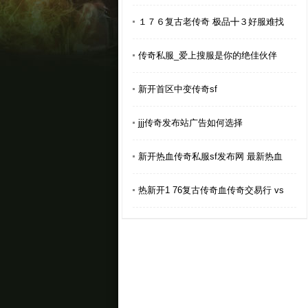
１７６复古老传奇 极品╋３好服难找
传奇私服_爱上搜服是你的绝佳伙伴
新开首区中变传奇sf
jjj传奇发布站广告如何选择
新开热血传奇私服sf发布网 最新热血
热新开1 76复古传奇血传奇交易行 vs