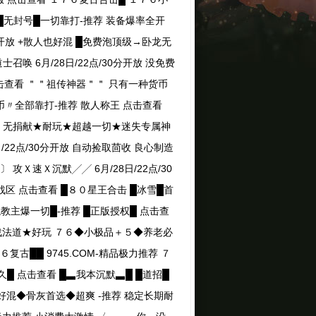
赞助█无封号█一切靠打-推荐 装备爆率全开
分开放 +散人也好混 █免费泡顶级→卧龙无
召唤 6月/28日/22点/30分开放 没免费
点击查看 ＂＂祖传神器＂＂ 只有一种货币
货币〃全部靠打-推荐 散人称王 点击查看
茺打赞助 无捐献★耐玩★超越一切★迷失专属神
/22点/30分开放 自动捡取茴收 良心制造
Ｘ速Ｘ沉默╱╱ 6月/28日/22点/30
区 点击查看 █８０星王合击 █冰雪█首
魔龙教主爆一切█-推荐 █正版授权█ 点击查
荐 战法道★好玩 ７６◆小极品＋５◆养老必
复古██ 9745.COM-精品极力推荐 ７
█ 点击查看 █▃我本沉默▃█ █道招█
人好混◆骨灰首选◆超爽 -推荐 稳定长期耐