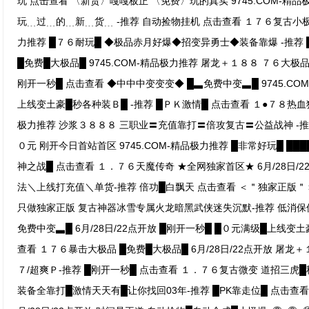
玩 点击查看 〈新货〉嘎嘎板正 〈免费〉玩的真实 9745.COM-精
玩﹍过﹍的﹍新﹍货﹍ -推荐 自动捡物挂机 点击查看 １７６复古小极品 
力推荐 █７６耐玩█ ◆极品赤月好爆◆招变异勇士◆装备靠爆 -推荐 
█免费█大极品█ 9745.COM-精品极力推荐 屠龙＋１８８ ７６大极品.
刚开一秒█ 点击查看 ◆中中中变变变◆ █▃免费中变▃█ 9745.CO
上线变土豪█秒各种装Ｂ█ -推荐 █ＰＫ激情█ 点击查看 １●７８热血狂雷
极力推荐 沙浆３８８８ 三职业〓充值靠打〓倍攻复古〓公益战神 -推
０元 刚开今日首站首区 9745.COM-精品极力推荐 █非常好玩█ ███
神之战█ 点击查看 １．７６天魔传奇 ★全网独家首区★ 6月/28日/
法＼上线打充值＼单货-推荐 倍功█白飘天 点击查看 ＜＂独家正版＂＞ 
只做独家正版 复古神器冰雪专属火龙暗黑武侠迷失沉默-推荐 低消保值
免费中变▃█ 6月/28日/22点开放 █刚开一秒█ █０元满级█上线变
查看 １７６暴击大极品 █免费█大极品█ 6月/28日/22点开放 屠龙＋
７/超爽Ｐ-推荐 █刚开一秒█ 点击查看 １．７６复古微变 道招三虎█秒一
装备全靠打█激情天天有█让你找回03年-推荐 █PK靠走位█ 点击查看