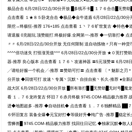
极品合击 6月/28日/22点/30分开放 █多线不卡█ １７６合击█无
点击查看 １★８５卧龙合击 ◆极品◆金牛道盾 6月/28日/22点/30
限挖→终极狂-推荐 176+185 点击查看 １丶７６旷世复古 ◆特色◆道士
请退服 0充能玩.顶赞能打.终极好爆.全网第一-推荐 ◆一切靠打◆ 
〃〃 6月/28日/22点/30分开放 无任何限制 送自动拣物〃只有一种
^^^^倍功迷失 打怪涨茺值^^^ 6月/28日/22点/30分开放 ★０
器-推荐 良心版本 点击查看 １７６丶攻速神器 〓5元顶赞〓 6月/28日
╱请给好服一个机会╱-推荐 〓赞助可打〓 点击查看 〔＊魅影之刃＊〕 攻
分开放 ◆回馈可打 攻速丶专属丶沉默丶自挂自捡丶长久-推荐 ●全新战
战大区 6月/28日/22点/30分开放 █所有靠打█ █无赞助█无封号█
看 １．７６龙吟复古 怀旧７６赤月终极 9745.COM-精品极力推
进◆地图超多 -推荐 ◆自动挂机◆ 点击查看 １．７６独醉精品 ██７６
６怀旧复古 装备全爆◆元宝好打◆等级好升◆纯广告 -推荐 █稳定长久
雪狮兽█ 9745.COM-精品极力推荐 找回往日记忆 ◆独家沉默◆散