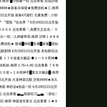
⑩-推荐 █小怪爆一切 点击查看 百战沙场
38888★装备永保值★免费挂机★三-推荐
/22点开放 装备‖只能打 元素免费╲０秒
〝震惊〝合击界〝 6月/28日/22点开放
ＢＯＳＳ 点击查看 ╲免费天之合击╱ ０
脸白出一切╱人帅爆率高-推荐 沙奖１８８８
★免费挂机★ 龍魂█神器█专属█攻速█原始
剧情 6月/28日/22点开放 未知新玩法
看 １７６攻速大极品 ◆１一５０死神◆
拾-推荐 1.76+1.80 点击查看 ７６专
█防１０攻＋１８死神手█复古大极品█-推荐
2点开放 火龙神器沉默 沙奖8888★永久
 单职业●首战一区 6月/28日/22点开
8元 点击查看 ▅▃陌路狂刀▃▅ 〔首站〕
度巨-推荐 神器迷失复古 点击查看 １★８