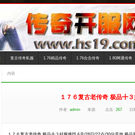
服
复古传奇私服
1.76精品传奇
1.76合击传奇
1.80网通传奇
内容
１７６复古老传奇 极品╋３
作者:
admin
来源:
点击:
267
日
１７６复古老传奇 极品╋３好服难找 6月/28日/22点/30分开放 