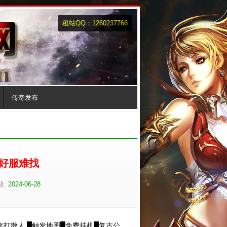
租站QQ：1260237766
传奇发布
好服难找
期:
2024-06-28
极品靠打散人 █触发地图█免费挂机█复古公